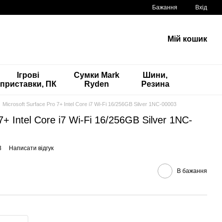
Бажання
Вхід
Мій кошик
Ігрові
Сумки Mark
Шини,
приставки, ПК
Ryden
Резина
Microsoft Surface Pro 7+ Intel Core i7 Wi-Fi 16/256GB Silver 1NC-00003
7+ Intel Core i7 Wi-Fi 16/256GB Silver 1NC-
3
Написати відгук
В бажання