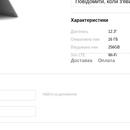
Повідомити, коли з'яв
Характеристики
Діагональ
12.3"
Оперативна пам
16 ГБ
Вбудована пам
256GB
Sim LTE
Wi-Fi
Доставка
Оплата
Увійти за допомогою