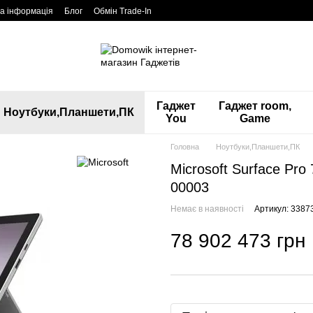
а інформація
Блог
Обмін Trade-In
Гаджет
Гаджет room,
Ноутбуки,Планшети,ПК
You
Game
Головна
Ноутбуки,Планшети,ПК
Microsoft Surface Pro 
00003
Немає в наявності
Артикул: 3387
78 902 473 грн