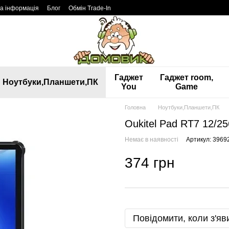
а інформація
Блог
Обмін Trade-In
Гаджет
Гаджет room,
Ноутбуки,Планшети,ПК
You
Game
Головна
Ноутбуки,Планшети,ПК
Oukitel Pad RT7 12/25
Немає в наявності
Артикул: 3969
374 грн
Повідомити, коли з'яв