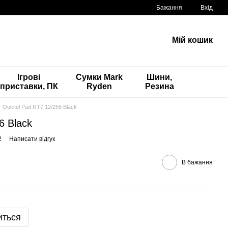
Бажання
Вхід
Мій кошик
Ігрові
Сумки Mark
Шини,
приставки, ПК
Ryden
Резина
Oukitel Pad RT7 12/256 Black
6 Black
2
Написати відгук
В бажання
иться