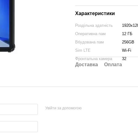
Характеристики
Роздільна здатність
1920x12
Оперативна пам
12 ГБ
Вбудована пам
256GB
Sim LTE
Wi-Fi
Фронтальна камера
32
Доставка
Оплата
Увійти за допомогою