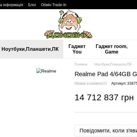
а інформація
Блог
Обмін Trade-In
Гаджет
Гаджет room,
Ноутбуки,Планшети,ПК
You
Game
Головна
Ноутбуки,Планшети,ПК
Realme Pad 4/64GB G
Немає в наявності
Артикул: 3387
14 712 837 грн
Повідомити, коли з'яв