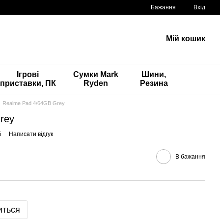
Бажання
Вхід
Мій кошик
Ігрові
Сумки Mark
Шини,
приставки, ПК
Ryden
Резина
Realme Pad 4/64GB Grey
rey
5
Написати відгук
В бажання
иться