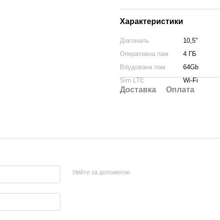
Характеристики
Діагональ
10,5"
Оперативна пам
4 ГБ
Вбудована пам
64Gb
Sim LTE
Wi-Fi
Доставка
Оплата
Увійти за допомогою