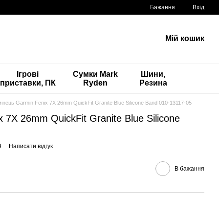
Бажання
Вхід
Мій кошик
Ігрові
Сумки Mark
Шини,
приставки, ПК
Ryden
Резина
інець Garmin Fenix 7X 26mm QuickFit Granite Blue Silicone Band 010-13117-05
 7X 26mm QuickFit Granite Blue Silicone
9
Написати відгук
В бажання