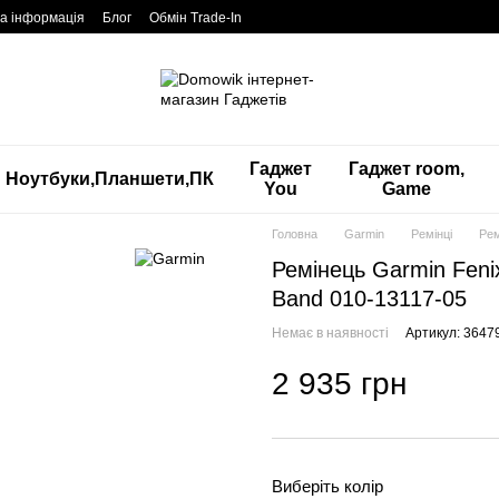
а інформація
Блог
Обмін Trade-In
Гаджет
Гаджет room,
Ноутбуки,Планшети,ПК
You
Game
Головна
Garmin
Ремінці
Рем
Ремінець Garmin Fenix
Band 010-13117-05
Немає в наявності
Артикул: 3647
2 935 грн
Виберіть колір