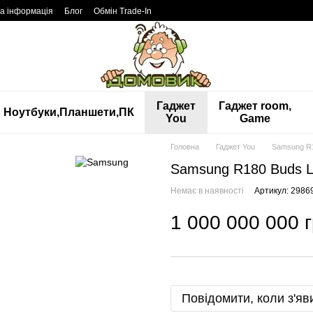
а інформація
Блог
Обмін Trade-In
Гаджет
Гаджет room,
Ноутбуки,Планшети,ПК
You
Game
Головна
Гаджет You
Samsung R1
Samsung R180 Buds L
Немає в наявності
Артикул: 2986
1 000 000 000 
Повідомити, коли з'яв