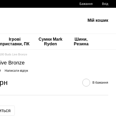
Бажання
Вхід
Мій кошик
Ігрові
Сумки Mark
Шини,
приставки, ПК
Ryden
Резина
80 Buds Live Bronze
ive Bronze
9
Написати відгук
грн
В бажання
иться