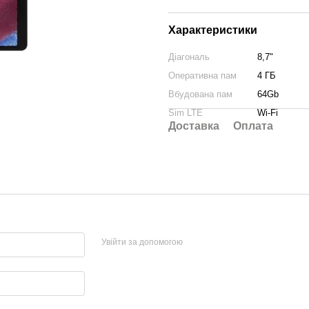
Характеристики
Діагональ
8,7"
Оперативна пам
4 ГБ
Вбудована пам
64Gb
Sim LTE
Wi-Fi
Доставка
Оплата
Увійти за допомогою