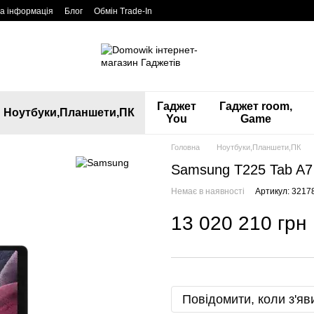
а інформація
Блог
Обмін Trade-In
Гаджет
Гаджет room,
Ноутбуки,Планшети,ПК
You
Game
Головна
Ноутбуки,Планшети,ПК
Samsung T225 Tab A7 
Немає в наявності
Артикул: 3217
13 020 210 грн
Повідомити, коли з'яв