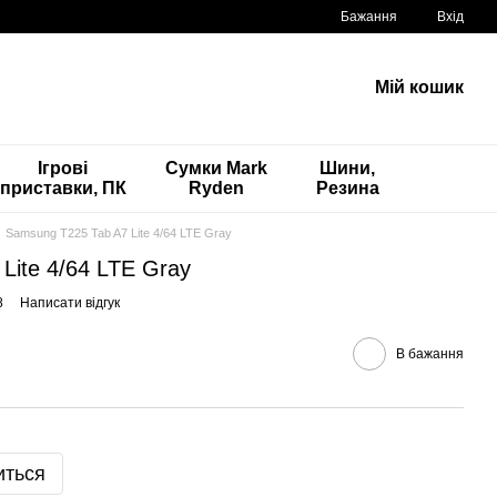
Бажання
Вхід
Мій кошик
Ігрові
Сумки Mark
Шини,
приставки, ПК
Ryden
Резина
Samsung T225 Tab A7 Lite 4/64 LTE Gray
Lite 4/64 LTE Gray
8
Написати відгук
В бажання
иться