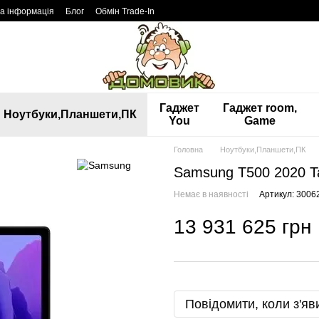
а інформація
Блог
Обмін Trade-In
Гаджет
Гаджет room,
Ноутбуки,Планшети,ПК
You
Game
Головна
Ноутбуки,Планшети,ПК
Samsung T500 2020 Ta
Немає в наявності
Артикул: 3006
13 931 625 грн
Повідомити, коли з'яв