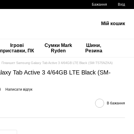
Бажання
Вхід
Мій кошик
Ігрові
Сумки Mark
Шини,
приставки, ПК
Ryden
Резина
Планшет Samsung Galaxy Tab Active 3 4/64GB LTE Black (SM-T575NZKA)
xy Tab Active 3 4/64GB LTE Black (SM-
4
Написати відгук
В бажання