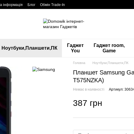
а інформація
Блог
Обмін Trade-In
Гаджет
Гаджет room,
Ноутбуки,Планшети,ПК
You
Game
Головна
Ноутбуки,Планшети,ПК
Планшет Samsung Gala
T575NZKA)
Немає в наявності
Артикул: 3063
387 грн