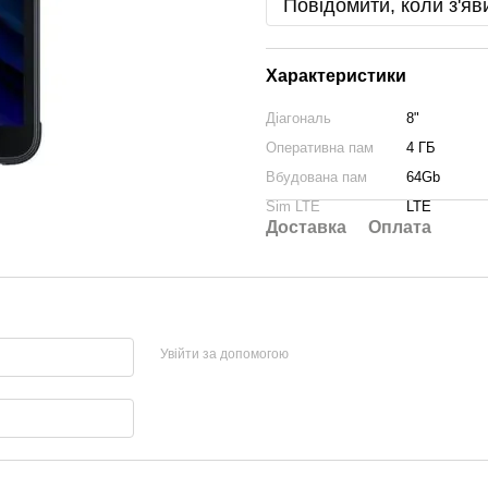
Повідомити, коли з'яв
Характеристики
Діагональ
8"
Оперативна пам
4 ГБ
Вбудована пам
64Gb
Sim LTE
LTE
Доставка
Оплата
Увійти за допомогою