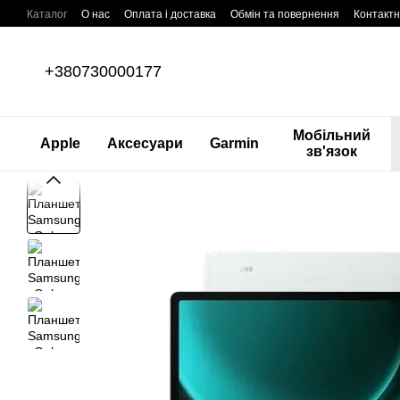
Перейти до основного контенту
Каталог
О нас
Оплата і доставка
Обмін та повернення
Контактн
+380730000177
Мобільний
Apple
Аксесуари
Garmin
зв'язок