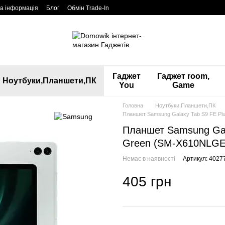
а інформація
Блог
Обмін Trade-In
Гаджет
Гаджет room,
Ноутбуки,Планшети,ПК
You
Game
Головна
Ноутбуки,Планшети,ПК
Планшет Samsung Galaxy Tab S9 FE Pl
Планшет Samsung Gal
Green (SM-X610NLGE
Немає в наявності
Артикул: 4027
405 грн