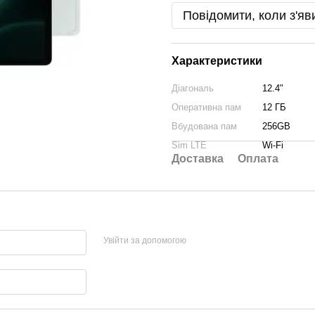
Повідомити, коли з'яв
Характеристики
Діагональ
12.4"
Оперативна пам
12 ГБ
Вбудована пам
256GB
Sim LTE
Wi-Fi
Доставка
Оплата
Увійти за допомогою