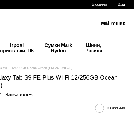
Бажання
Вхід
Мій кошик
Ігрові
Сумки Mark
Шини,
приставки, ПК
Ryden
Резина
us Wi-Fi 12/256GB Ocean Green (SM-X610NLGE)
axy Tab S9 FE Plus Wi-Fi 12/256GB Ocean
)
7
Написати відгук
В бажання