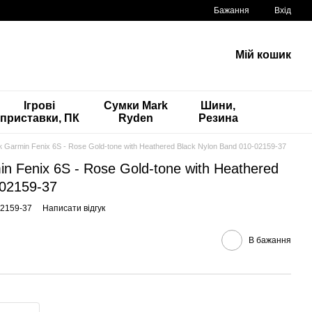
Бажання
Вхід
Мій кошик
Ігрові
Сумки Mark
Шини,
приставки, ПК
Ryden
Резина
 Garmin Fenix 6S - Rose Gold-tone with Heathered Black Nylon Band 010-02159-37
n Fenix 6S - Rose Gold-tone with Heathered
-02159-37
02159-37
Написати відгук
В бажання