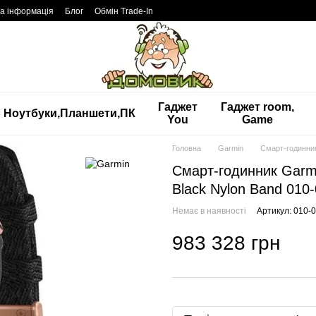
а інформація
Блог
Обмін Trade-In
Гаджет
Гаджет room,
Ноутбуки,Планшети,ПК
You
Game
Головна
Garmin
Смарт-годинник
Смарт-годинник Garmi
Black Nylon Band 010
Немає в наявності
Артикул: 010-
983 328 грн