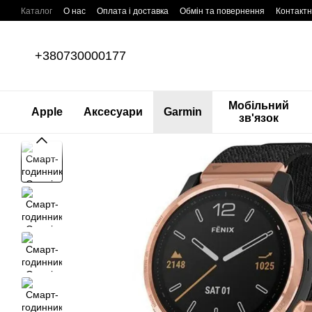
Перейти до основного контенту
Каталог
О нас
Оплата і доставка
Обмін та повернення
Контактн
+380730000177
Мобільний
Apple
Аксесуари
Garmin
зв'язок