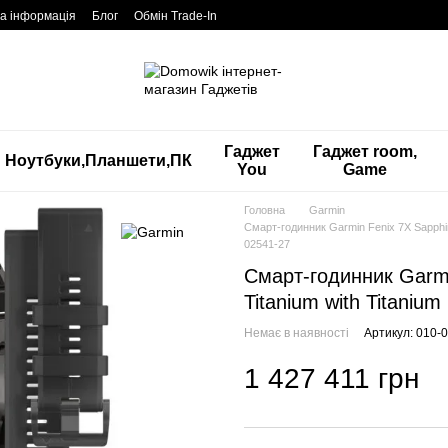
а інформація
Блог
Обмін Trade-In
Гаджет
Гаджет room,
Ноутбуки,Планшети,ПК
You
Game
Головна
Garmin
Смарт-годинник Garmin Fenix 7X Sapphire
02541-27
Смарт-годинник Garmi
Titanium with Titanium
Немає в наявності
Артикул: 010-
1 427 411 грн