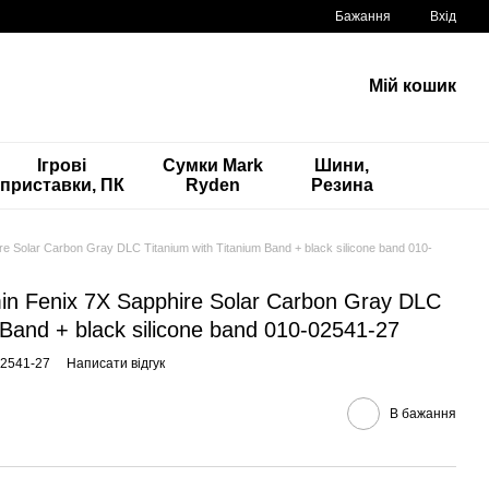
Бажання
Вхід
Мій кошик
Ігрові
Сумки Mark
Шини,
приставки, ПК
Ryden
Резина
 Solar Carbon Gray DLC Titanium with Titanium Band + black silicone band 010-
n Fenix 7X Sapphire Solar Carbon Gray DLC
 Band + black silicone band 010-02541-27
02541-27
Написати відгук
В бажання