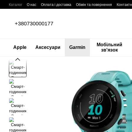
Перейти до основного контенту
Каталог
О нас
Оплата і доставка
Обмін та повернення
Контактн
+380730000177
Мобільний
Apple
Аксесуари
Garmin
зв'язок