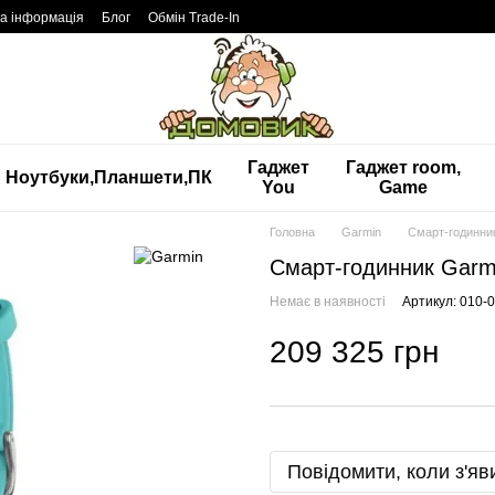
а інформація
Блог
Обмін Trade-In
Гаджет
Гаджет room,
Ноутбуки,Планшети,ПК
You
Game
Головна
Garmin
Смарт-годинник
Смарт-годинник Garmi
Немає в наявності
Артикул: 010-
209 325 грн
Повідомити, коли з'яв