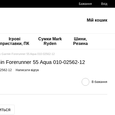
Бажання
Вхід
Мій кошик
Ігрові
Сумки Mark
Шини,
приставки, ПК
Ryden
Резина
 Garmin Forerunner 55 Aqua 010-02562-12
n Forerunner 55 Aqua 010-02562-12
02562-12
Написати відгук
В бажання
иться