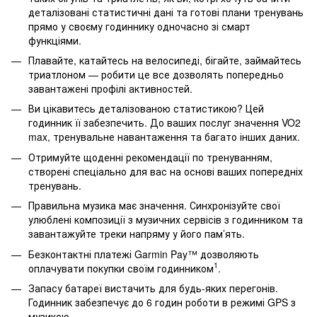
деталізовані статистичні дані та готові плани тренувань
прямо у своєму годиннику одночасно зі смарт
функціями.
Плавайте, катайтесь на велосипеді, бігайте, займайтесь
триатлоном — робити це все дозволять попередньо
завантажені профілі активностей.
Ви цікавитесь деталізованою статистикою? Цей
годинник її забезпечить. До ваших послуг значення VO2
max, тренувальне навантаження та багато інших даних.
Отримуйте щоденні рекомендації по тренуванням,
створені спеціально для вас на основі ваших попередніх
тренувань.
Правильна музика має значення. Синхронізуйте свої
улюблені композиції з музичних сервісів з годинником та
завантажуйте треки напряму у його пам’ять.
Безконтактні платежі Garmin Pay™ дозволяють
1
оплачувати покупки своїм годинником
.
Запасу батареї вистачить для будь-яких перегонів.
Годинник забезпечує до 6 годин роботи в режимі GPS з
музикою.