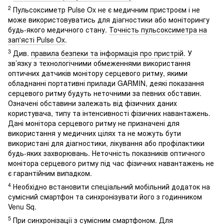
2
Пульсоксиметр Pulse Ox не є медичним пристроєм і не
може використовуватись для діагностики або моніторингу
будь-якого медичного стану.
Точність пульсоксиметра на
зап'ясті Pulse Ox
.
3
Див.
правила безпеки та інформація про пристрій
. У
зв’язку з технологічними обмеженнями використання
оптичних датчиків монітору серцевого ритму, якими
обладнанні портативні прилади GARMIN, деякі показання
серцевого ритму будуть неточними за певних обставин.
Означені обставини залежать від фізичних даних
користувача, типу та інтенсивності фізичних навантажень.
Дані монітора серцевого ритму не призначені для
використання у медичних цілях та не можуть бути
використані для діагностики, лікування або профілактики
будь-яких захворювань. Неточність показників оптичного
монітора серцевого ритму під час фізичних навантажень не
є гарантійним випадком.
4
Необхідно встановити спеціальний мобільний додаток на
сумісний смартфон та синхронізувати його з годинником
Venu Sq.
5
При синхронізації з сумісним смартфоном. Для