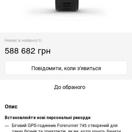
Немає в наявності
588 682 грн
Повідомити, коли з'явиться
До обраного
Опис
Встановлюйте нові персональні рекорди
Біговий GPS-годинник Forerunner 745 створений для
таких бігунів та триатлетів, як ви, котрі хочуть бачити