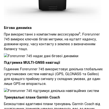
Бігова динаміка
3
При використанні з компактним акссесуаром
, Forerunner
745 вимірює ключові бігові метрики, на кшталт каденсу,
довжини кроку, часу контакту з землею з визначенням
балансу тощо.
Підтримка MULTI-GNSS навігації
Годинник Forerunner 745 використовує декілька глобальних
супутникових систем навігації (GPS, GLONASS та Galileo)
для кращого прийому сигналу у складних умовах, де один
лише GPS не впорається.
Тренувальні плани Garmin Coach
Безкоштовні адаптивні плани тренувань Garmin Coach від
досвідчених тренерів швидко проведуть вас до ваших