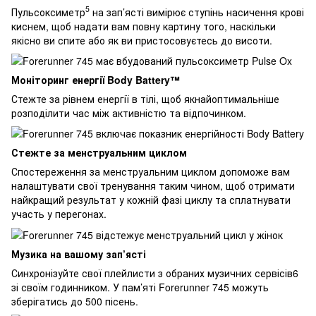
5
Пульсоксиметр
на зап’ясті вимірює ступінь насичення крові
киснем, щоб надати вам повну картину того, наскільки
якісно ви спите або як ви пристосовуєтесь до висоти.
Моніторинг енергії Body Battery™
Стежте за рівнем енергії в тілі, щоб якнайоптимальніше
розподілити час між активністю та відпочинком.
Стежте за менструальним циклом
Спостереження за менструальним циклом допоможе вам
налаштувати свої тренування таким чином, щоб отримати
найкращий результат у кожній фазі циклу та сплатнувати
участь у перегонах.
Музика на вашому зап’ясті
Синхронізуйте свої плейлисти з обраних музичних сервісів6
зі своїм годинником. У пам’яті Forerunner 745 можуть
зберігатись до 500 пісень.