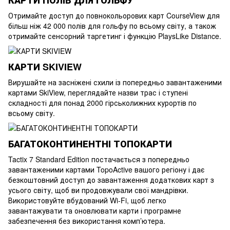
КАРТИ ПОЛІВ ДЛЯ ГОЛЬФУ
Отримайте доступ до повнокольорових карт CourseView для
більш ніж 42 000 полів для гольфу по всьому світу, а також
отримайте сенсорний таргетинг і функцію PlaysLike Distance.
КАРТИ SKIVIEW
Вирушайте на засніжені схили із попередньо завантаженими
картами SkiView, переглядайте назви трас і ступені
складності для понад 2000 гірськолижних курортів по
всьому світу.
БАГАТОКОНТИНЕНТНІ ТОПОКАРТИ
Tactix 7 Standard Edition постачається з попередньо
завантаженими картами TopoActive вашого регіону і дає
безкоштовний доступ до завантаження додаткових карт з
усього світу, щоб ви продовжували свої мандрівки.
Використовуйте вбудований Wi-Fi, щоб легко
завантажувати та оновлювати карти і програмне
забезпечення без використання комп’ютера.