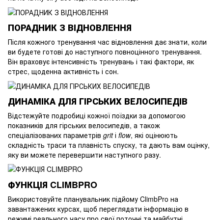
ПОРАДНИК З ВІДНОВЛЕННЯ
Після кожного тренування час відновлення дає знати, коли
ви будете готові до наступного повноцінного тренування.
Він враховує інтенсивність тренувань і такі фактори, як
стрес, щоденна активність і сон.
ДИНАМІКА ДЛЯ ГІРСЬКИХ ВЕЛОСИПЕДІВ
Відстежуйте подробиці кожної поїздки за допомогою
показників для гірських велосипедів, а також
спеціалізованих параметрів
grit
і
flow
, які оцінюють
складність траси та плавність спуску, та дають вам оцінку,
яку ви можете перевершити наступного разу.
ФУНКЦІЯ CLIMBPRO
Використовуйте планувальник підйому ClimbPro на
завантажених курсах, щоб переглядати інформацію в
режимі реального часу про свої поточні та майбутні