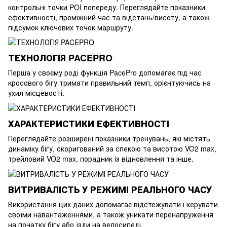
контрольні точки POI попереду. Переглядайте показники
ефективності, проміжний час та відстань/висоту, а також
підсумок ключових точок маршруту.
ТЕХНОЛОГІЯ PACEPRO
Перша у своєму роді функція PacePro допомагає під час
кросового бігу тримати правильний темп, орієнтуючись на
ухил місцевості.
ХАРАКТЕРИСТИКИ ЕФЕКТИВНОСТІ
Переглядайте розширені показники тренувань, які містять
динаміку бігу, скоригований за спекою та висотою VO2 max,
трейловий VO2 max, порадник із відновлення та інше.
ВИТРИВАЛІСТЬ У РЕЖИМІ РЕАЛЬНОГО ЧАСУ
Використання цих даних допомагає відстежувати і керувати
своїми навантаженнями, а також уникати перенапруження
на початку бігу або їзди на велосипеді.