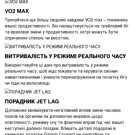
VO2 MAX
Тренуйтеся ще більш свідомо завдяки VO2 max – показнику
вашої продуктивності. Він налаштовується на трейловий біг
та враховує зміни у продуктивності, котрі можуть бути
спричинені спекою чи висотою.
ВИТРИВАЛІСТЬ У РЕЖИМІ РЕАЛЬНОГО ЧАСУ
Використовуйте ці дані про витривалість у режимі
реального часу, щоб відстежувати та керувати своїми
навантаженнями і уникати перенапруження на початку бігу
чи їзди на велосипеді.
ПОРАДНИК JET LAG
Допоможе мінімізувати негативний вплив зміни часових
поясів на організм за допомогою вказівок щодо
освітленості, режиму сну та фізичних вправ під час вашої
наступної далекої поїздки. Впишіть деталі подорожі в
календар додатка Garmin Connect на смартфоні та