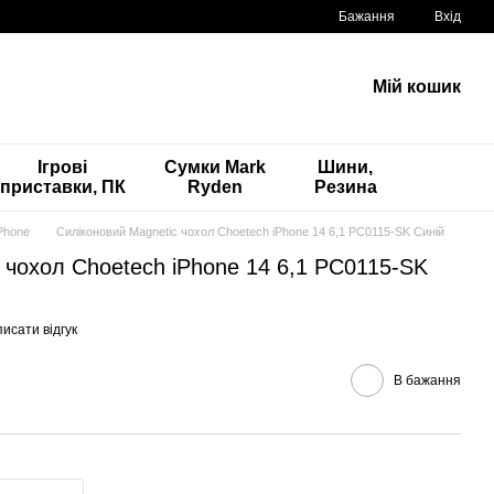
Бажання
Вхід
Мій кошик
Ігрові
Сумки Mark
Шини,
приставки, ПК
Ryden
Резина
Phone
Силіконовий Magnetic чохол Choetech iPhone 14 6,1 PC0115-SK Синій
 чохол Choetech iPhone 14 6,1 PC0115-SK
исати відгук
В бажання