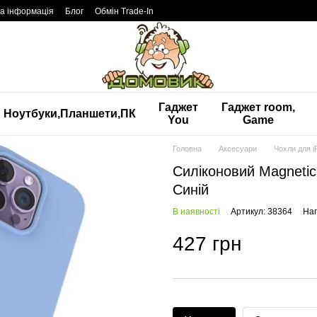
а інформація
Блог
Обмін Trade-In
Гаджет
Гаджет room,
Ноутбуки,Планшети,ПК
You
Game
Головна
Аксесуари
Чохли для i
Силіконовий Magnetic
Синій
В наявності
Артикул: 38364
Нап
427 грн