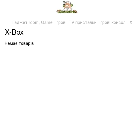
Гаджет room, Game
Ігрові, TV приставки
ІгровІ консолі
X-
X-Box
Немає товарів