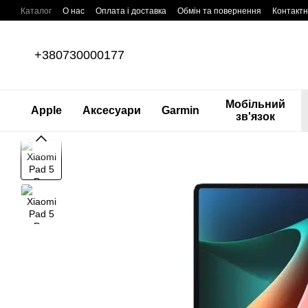
Перейти до основного контенту
Каталог
О нас
Оплата і доставка
Обмін та повернення
Контактн
+380730000177
Мобільний
Apple
Аксесуари
Garmin
зв'язок