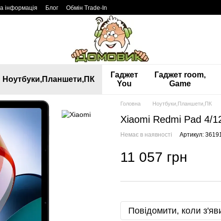
а інформація
Блог
Обмін Trade-In
Гаджет
Гаджет room,
Ноутбуки,Планшети,ПК
You
Game
Головна
Ноутбуки,Планшети,ПК
Xiaomi Redmi Pad 4/12
Немає в наявності
Артикул: 3619
11 057 грн
Повідомити, коли з'яв