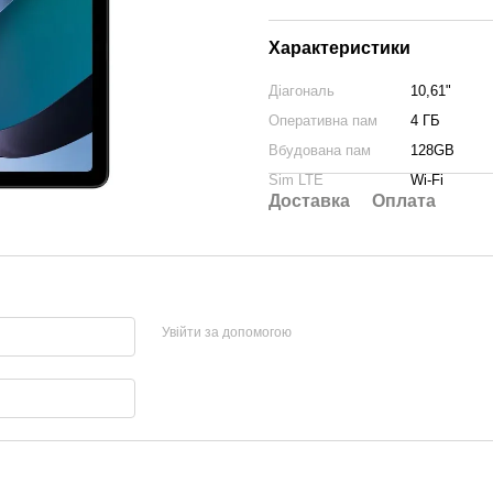
Характеристики
Діагональ
10,61"
Оперативна пам
4 ГБ
Вбудована пам
128GB
Sim LTE
Wi-Fi
Доставка
Оплата
Увійти за допомогою