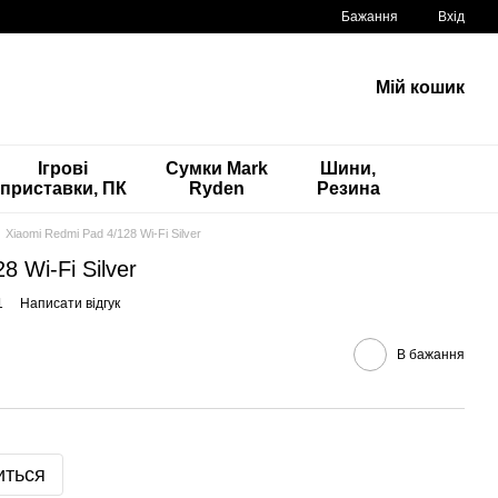
Бажання
Вхід
Мій кошик
Ігрові
Сумки Mark
Шини,
приставки, ПК
Ryden
Резина
Xiaomi Redmi Pad 4/128 Wi-Fi Silver
8 Wi-Fi Silver
1
Написати відгук
В бажання
иться