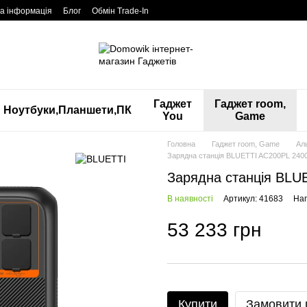
а інформація
Блог
Обмін Trade-In
Гаджет
Гаджет room,
Ноутбуки,Планшети,ПК
You
Game
Головна
Гаджет room, Game
Аль
Зарядна станція BLUETTI AC200PL 240
Зарядна станція BLU
В наявності
Артикул: 41683
Нап
53 233 грн
Купити
Замовити