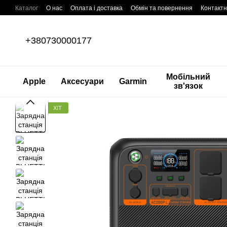
Перейти до основного контенту
Каталог
О нас
Оплата і доставка
Обмін та повернення
Контактн
+380730000177
Мобільний
Apple
Аксесуари
Garmin
зв'язок
ХІТ