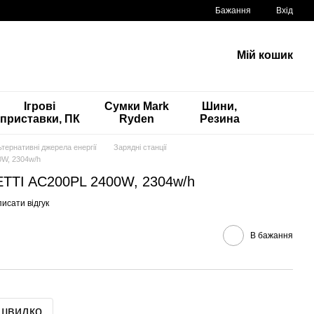
Бажання
Вхід
Мій кошик
Ігрові
Сумки Mark
Шини,
приставки, ПК
Ryden
Резина
тернативні джерела енергії
Зарядні станції
0W, 2304w/h
ETTI AC200PL 2400W, 2304w/h
исати відгук
В бажання
 швидко